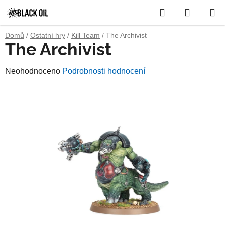
Přejít
Hledat
NÁKUP
na
obsah
KOŠÍK
Domů
/
Ostatní hry
/
Kill Team
/
The Archivist
The Archivist
Průměrné
Neohodnoceno
Podrobnosti hodnocení
hodnocení
produktu
je
0,0
z
5
hvězdiček.