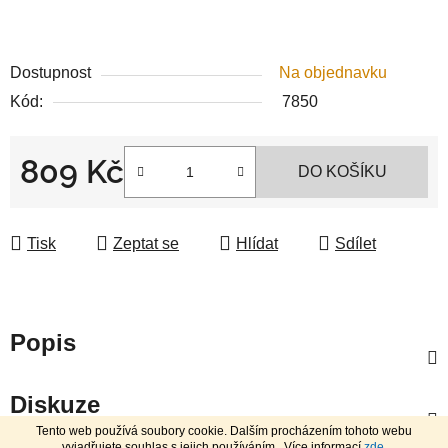
Dostupnost
Na objednavku
Kód:
7850
809 Kč
DO KOŠÍKU
Měrná cena:
Tisk
Zeptat se
Hlídat
Sdílet
Popis
Diskuze
Tento web používá soubory cookie. Dalším procházením tohoto webu
vyjadřujete souhlas s jejich používáním.. Více informací
zde
.