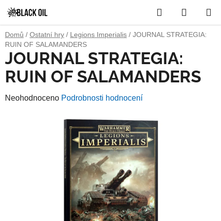
Přejít
Hledat
NÁKUP
na
obsah
KOŠÍK
Domů
/
Ostatní hry
/
Legions Imperialis
/
JOURNAL STRATEGIA:
RUIN OF SALAMANDERS
JOURNAL STRATEGIA:
RUIN OF SALAMANDERS
Průměrné
Neohodnoceno
Podrobnosti hodnocení
hodnocení
produktu
je
0,0
z
5
hvězdiček.