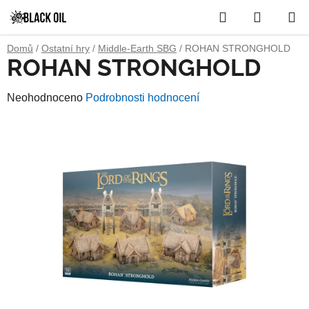
Přejít
Hledat
NÁKUP
na
obsah
KOŠÍK
Domů
/
Ostatní hry
/
Middle-Earth SBG
/
ROHAN STRONGHOLD
ROHAN STRONGHOLD
Průměrné
Neohodnoceno
Podrobnosti hodnocení
hodnocení
produktu
je
0,0
z
5
hvězdiček.