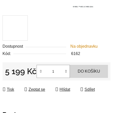
Dostupnost
Na objednavku
Kód:
6162
5 199 Kč
DO KOŠÍKU
Měrná cena:
Tisk
Zeptat se
Hlídat
Sdílet