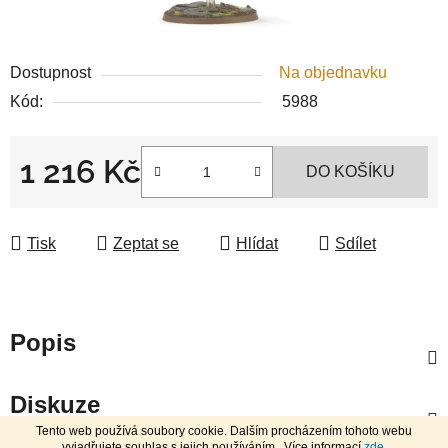
Dostupnost
Na objednavku
Kód:
5988
1 216 Kč
DO KOŠÍKU
Měrná cena:
Tisk
Zeptat se
Hlídat
Sdílet
Popis
Diskuze
Tento web používá soubory cookie. Dalším procházením tohoto webu
vyjadřujete souhlas s jejich používáním.. Více informací
zde
.