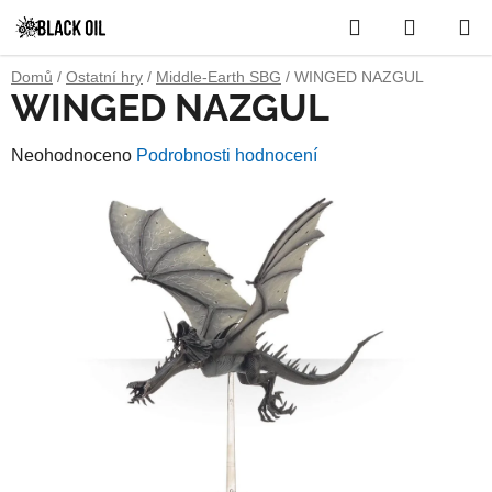
Přejít
Hledat
NÁKUP
na
obsah
KOŠÍK
Domů
/
Ostatní hry
/
Middle-Earth SBG
/
WINGED NAZGUL
WINGED NAZGUL
Průměrné
Neohodnoceno
Podrobnosti hodnocení
hodnocení
produktu
je
0,0
z
5
hvězdiček.