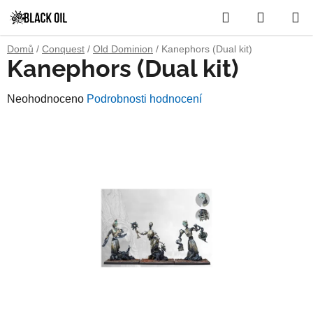
Přejít
Hledat
NÁKUP
na
obsah
KOŠÍK
Domů
/
Conquest
/
Old Dominion
/
Kanephors (Dual kit)
Kanephors (Dual kit)
Průměrné
Neohodnoceno
Podrobnosti hodnocení
hodnocení
produktu
je
0,0
z
5
hvězdiček.