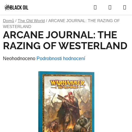
Přejít
Hledat
NÁKUP
na
obsah
KOŠÍK
Domů
/
The Old World
/
ARCANE JOURNAL: THE RAZING OF
WESTERLAND
ARCANE JOURNAL: THE
RAZING OF WESTERLAND
Průměrné
Neohodnoceno
Podrobnosti hodnocení
hodnocení
produktu
je
0,0
z
5
hvězdiček.