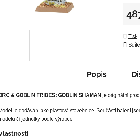
0,0
z
48
5
Měrná
hvězdič
Tisk
Sdíle
Popis
Di
ORC & GOBLIN TRIBES: GOBLIN SHAMAN
je originální pr
Model je dodáván jako plastová stavebnice. Součástí balení jso
modelu či jednotky podle výrobce.
Vlastnosti