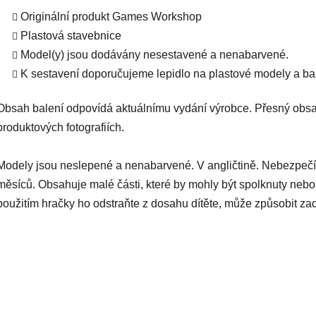
Originální produkt Games Workshop
Plastová stavebnice
Model(y) jsou dodávány nesestavené a nenabarvené.
K sestavení doporučujeme lepidlo na plastové modely a bar
Obsah balení odpovídá aktuálnímu vydání výrobce. Přesný obsa
produktových fotografiích.
Modely jsou neslepené a nenabarvené. V angličtině. Nebezpečí
měsíců. Obsahuje malé části, které by mohly být spolknuty nebo
použitím hračky ho odstraňte z dosahu dítěte, může způsobit za