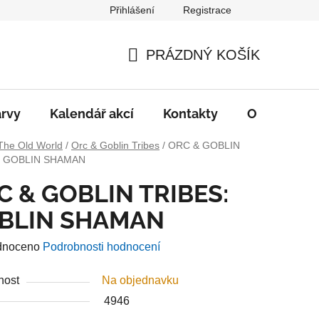
Přihlášení
Registrace
PRÁZDNÝ KOŠÍK
NÁKUPNÍ
KOŠÍK
rvy
Kalendář akcí
Kontakty
O nás
D
The Old World
/
Orc & Goblin Tribes
/
ORC & GOBLIN
: GOBLIN SHAMAN
C & GOBLIN TRIBES:
BLIN SHAMAN
né
dnoceno
Podrobnosti hodnocení
ení
nost
Na objednavku
u
4946