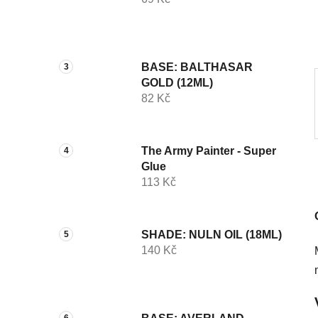
í
p
a
n
BASE: BALTHASAR
e
GOLD (12ML)
l
82 Kč
The Army Painter - Super
Glue
113 Kč
SHADE: NULN OIL (18ML)
140 Kč