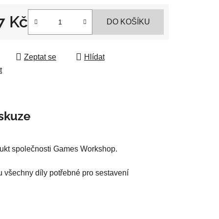
7 Kč
DO KOŠÍKU
 cena:
ek.
Zeptat se
Hlídat
t
skuze
odukt společnosti Games Workshop.
u všechny díly potřebné pro sestavení