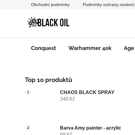
Přejít
Obchodní podmínky
Podmínky ochrany osobníc
na
obsah
Conquest
Warhammer 40k
Age
P
Top 10 produktů
o
s
CHAOS BLACK SPRAY
t
348 Kč
r
a
n
n
Barva Amy painter - acrylic
69 Kč