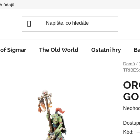
h údajů
 of Sigmar
The Old World
Ostatní hry
Ba
Domů
/
TRIBES
OR
GO
Průměr
Neoho
hodnoc
Dostup
produkt
Kód:
je