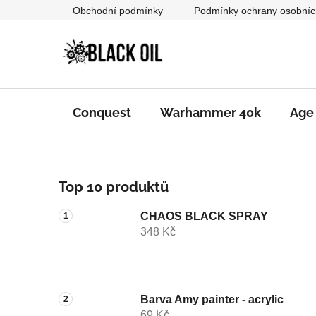
Přejít
Obchodní podmínky
Podmínky ochrany osobníc
na
obsah
Conquest
Warhammer 40k
Age
P
Top 10 produktů
o
s
CHAOS BLACK SPRAY
t
348 Kč
r
a
n
n
Barva Amy painter - acrylic
69 Kč