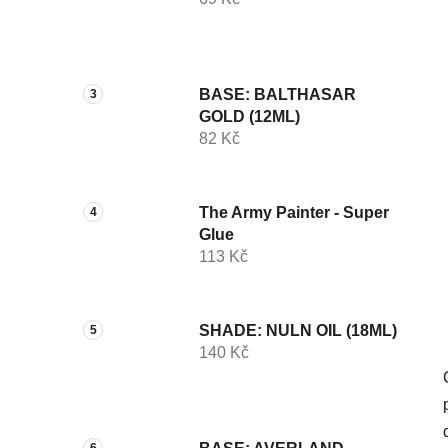
í
p
a
n
BASE: BALTHASAR
e
GOLD (12ML)
l
82 Kč
The Army Painter - Super
Glue
113 Kč
SHADE: NULN OIL (18ML)
140 Kč