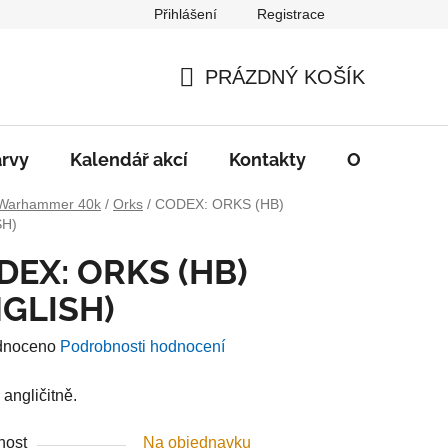
Přihlášení
Registrace
PRÁZDNÝ KOŠÍK
NÁKUPNÍ
KOŠÍK
rvy
Kalendář akcí
Kontakty
O nás
D
Warhammer 40k
/
Orks
/
CODEX: ORKS (HB)
SH)
DEX: ORKS (HB)
NGLISH)
né
dnoceno
Podrobnosti hodnocení
ení
 angličitně.
u
nost
Na objednavku