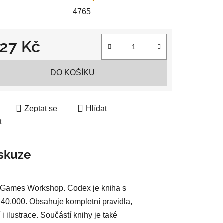
4765
027 Kč
ek.
 cena:
DO KOŠÍKU
Zeptat se
Hlídat
t
skuze
 Games Workshop. Codex je kniha s
0,000. Obsahuje kompletní pravidla,
 ilustrace. Součástí knihy je také