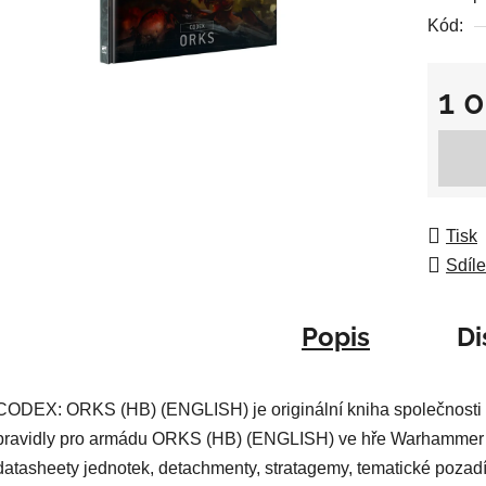
0,0
Kód:
z
5
1 
hvězdič
Měrná
Tisk
Sdíle
Popis
Di
CODEX: ORKS (HB) (ENGLISH) je originální kniha společnosti
pravidly pro armádu ORKS (HB) (ENGLISH) ve hře Warhammer 4
datasheety jednotek, detachmenty, stratagemy, tematické pozadí i