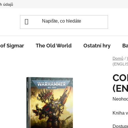
h údajů
 of Sigmar
The Old World
Ostatní hry
Ba
Domů
/
(ENGLI
CO
(E
Průměr
Neoho
hodnoc
Kniha v
produkt
je
Dostup