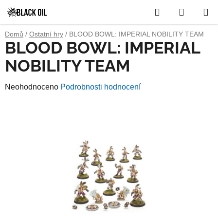
Přejít
Hledat
NÁKUP
na
obsah
KOŠÍK
Domů
/
Ostatní hry
/
BLOOD BOWL: IMPERIAL NOBILITY TEAM
BLOOD BOWL: IMPERIAL
NOBILITY TEAM
Průměrné
Neohodnoceno
Podrobnosti hodnocení
hodnocení
produktu
je
0,0
z
5
hvězdiček.