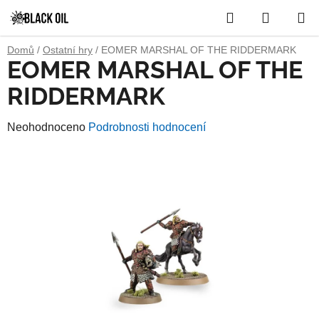
Přejít
Hledat
NÁKUP
na
obsah
KOŠÍK
Domů
/
Ostatní hry
/
EOMER MARSHAL OF THE RIDDERMARK
EOMER MARSHAL OF THE
RIDDERMARK
Průměrné
Neohodnoceno
Podrobnosti hodnocení
hodnocení
produktu
je
0,0
z
5
hvězdiček.