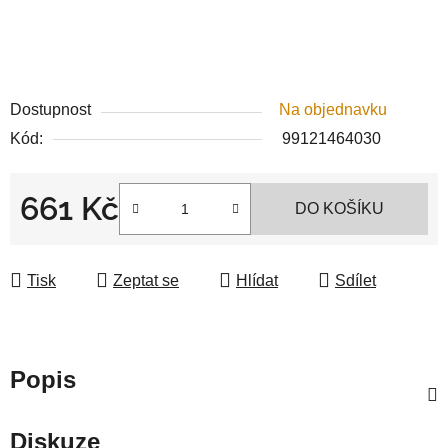
Dostupnost
Na objednavku
Kód:
99121464030
661 Kč
DO KOŠÍKU
Měrná cena:
Tisk
Zeptat se
Hlídat
Sdílet
Popis
Diskuze