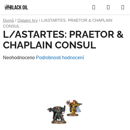
Přejít
Hledat
NÁKUP
na
obsah
KOŠÍK
Domů
/
Ostatní hry
/
L/ASTARTES: PRAETOR & CHAPLAIN
CONSUL
L/ASTARTES: PRAETOR &
CHAPLAIN CONSUL
Průměrné
Neohodnoceno
Podrobnosti hodnocení
hodnocení
produktu
je
0,0
z
5
hvězdiček.