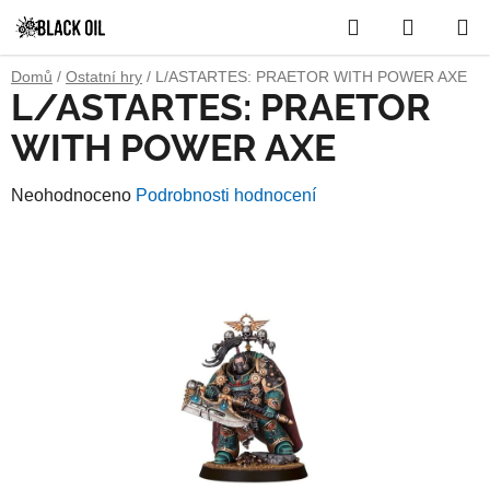
Přejít
Hledat
NÁKUP
na
obsah
KOŠÍK
Domů
/
Ostatní hry
/
L/ASTARTES: PRAETOR WITH POWER AXE
L/ASTARTES: PRAETOR
WITH POWER AXE
Průměrné
Neohodnoceno
Podrobnosti hodnocení
hodnocení
produktu
je
0,0
z
5
hvězdiček.