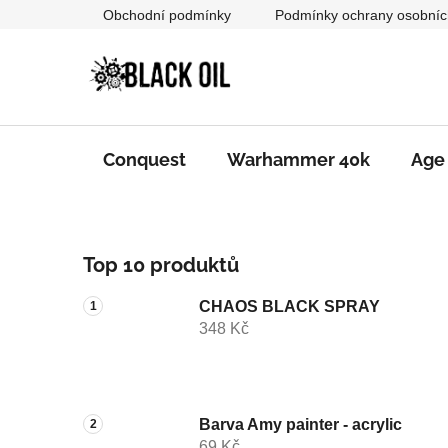
Přejít
Obchodní podmínky
Podmínky ochrany osobníc
na
obsah
Conquest
Warhammer 40k
Age
P
Top 10 produktů
o
s
CHAOS BLACK SPRAY
t
348 Kč
r
a
n
n
Barva Amy painter - acrylic
69 Kč