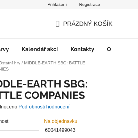
Přihlášení
Registrace
PRÁZDNÝ KOŠÍK
NÁKUPNÍ
KOŠÍK
rvy
Kalendář akcí
Kontakty
O nás
D
Ostatní hry
/
MIDDLE-EARTH SBG: BATTLE
NIES
DDLE-EARTH SBG:
TTLE COMPANIES
né
dnoceno
Podrobnosti hodnocení
ení
nost
Na objednavku
u
60041499043