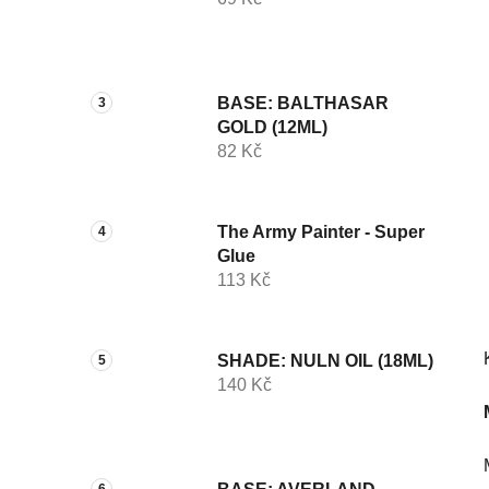
í
p
a
n
BASE: BALTHASAR
e
GOLD (12ML)
l
82 Kč
The Army Painter - Super
Glue
113 Kč
SHADE: NULN OIL (18ML)
140 Kč