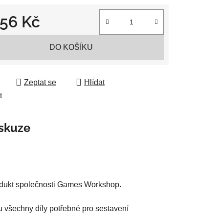
056 Kč
 cena:
ek.
DO KOŠÍKU
Zeptat se
Hlídat
t
skuze
rodukt společnosti Games Workshop.
u všechny díly potřebné pro sestavení