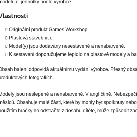
modelu či jednotky podle výrobce.
Vlastnosti
Originální produkt Games Workshop
Plastová stavebnice
Model(y) jsou dodávány nesestavené a nenabarvené.
K sestavení doporučujeme lepidlo na plastové modely a bar
Obsah balení odpovídá aktuálnímu vydání výrobce. Přesný obsa
produktových fotografiích.
Modely jsou neslepené a nenabarvené. V angličtině. Nebezpečí
měsíců. Obsahuje malé části, které by mohly být spolknuty nebo
použitím hračky ho odstraňte z dosahu dítěte, může způsobit za