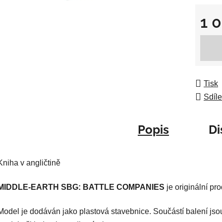
0,0
z
1 
5
Měrná
hvězdič
Tisk
Sdíle
Popis
Di
Kniha v angličtině
MIDDLE-EARTH SBG: BATTLE COMPANIES
je originální p
Model je dodáván jako plastová stavebnice. Součástí balení jso