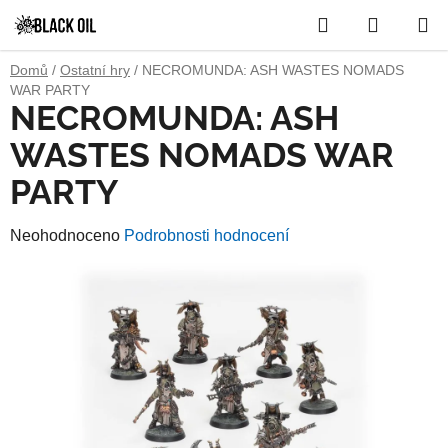
Přejít
Hledat
NÁKUP
na
obsah
KOŠÍK
Domů
/
Ostatní hry
/
NECROMUNDA: ASH WASTES NOMADS
WAR PARTY
NECROMUNDA: ASH
WASTES NOMADS WAR
PARTY
Průměrné
Neohodnoceno
Podrobnosti hodnocení
hodnocení
produktu
je
0,0
z
5
hvězdiček.