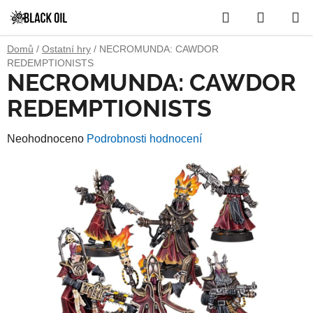
Přejít
Hledat
NÁKUP
na
obsah
KOŠÍK
Domů
/
Ostatní hry
/
NECROMUNDA: CAWDOR
REDEMPTIONISTS
NECROMUNDA: CAWDOR
REDEMPTIONISTS
Průměrné
Neohodnoceno
Podrobnosti hodnocení
hodnocení
produktu
je
0,0
z
5
hvězdiček.