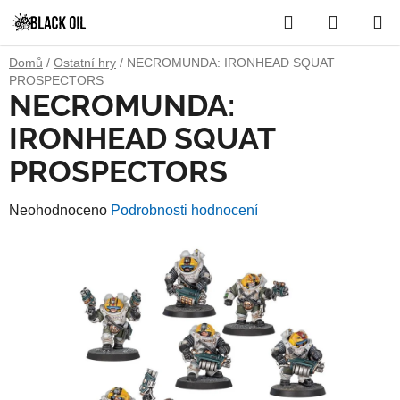
Přejít
Hledat
NÁKUP
na
obsah
KOŠÍK
Domů
/
Ostatní hry
/
NECROMUNDA: IRONHEAD SQUAT
PROSPECTORS
NECROMUNDA:
IRONHEAD SQUAT
PROSPECTORS
Průměrné
Neohodnoceno
Podrobnosti hodnocení
hodnocení
produktu
je
0,0
z
5
hvězdiček.