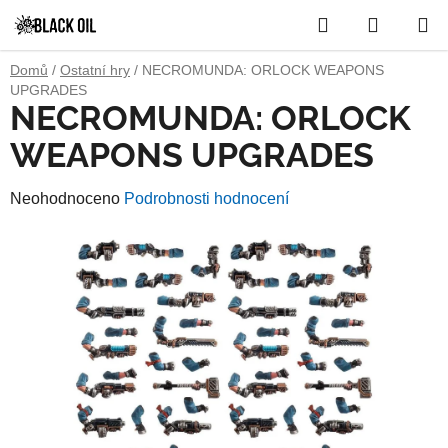
Přejít
Hledat
NÁKUP
na
obsah
KOŠÍK
Domů
/
Ostatní hry
/
NECROMUNDA: ORLOCK WEAPONS
UPGRADES
NECROMUNDA: ORLOCK
WEAPONS UPGRADES
Průměrné
Neohodnoceno
Podrobnosti hodnocení
hodnocení
produktu
je
0,0
z
5
hvězdiček.