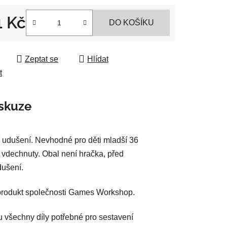
1 Kč
DO KOŠÍKU
 cena:
ek.
Zeptat se
Hlídat
t
skuze
 udušení. Nevhodné pro děti mladší 36
 vdechnuty. Obal není hračka, před
dušení.
 produkt společnosti Games Workshop.
u všechny díly potřebné pro sestavení