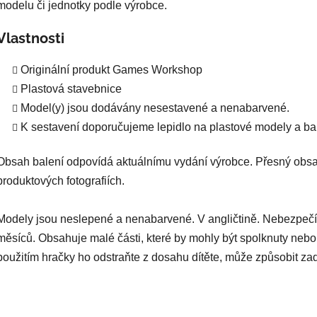
modelu či jednotky podle výrobce.
Vlastnosti
Originální produkt Games Workshop
Plastová stavebnice
Model(y) jsou dodávány nesestavené a nenabarvené.
K sestavení doporučujeme lepidlo na plastové modely a bar
Obsah balení odpovídá aktuálnímu vydání výrobce. Přesný obsa
produktových fotografiích.
Modely jsou neslepené a nenabarvené. V angličtině. Nebezpečí
měsíců. Obsahuje malé části, které by mohly být spolknuty nebo
použitím hračky ho odstraňte z dosahu dítěte, může způsobit za