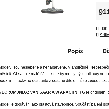
0,0
z
91
5
Měrná
hvězdič
Tisk
Sdíle
Popis
Di
Modely jsou neslepené a nenabarvené. V angličtině. Nebezpečí
měsíců. Obsahuje malé části, které by mohly být spolknuty nebo
použitím hračky ho odstraňte z dosahu dítěte, může způsobit za
NECROMUNDA: VAN SAAR A/W ARACHNIRIG
je originální
Model je dodáván jako plastová stavebnice. Součástí balení jso