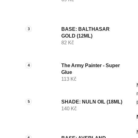
í
p
a
n
BASE: BALTHASAR
e
GOLD (12ML)
l
82 Kč
The Army Painter - Super
Glue
113 Kč
SHADE: NULN OIL (18ML)
140 Kč