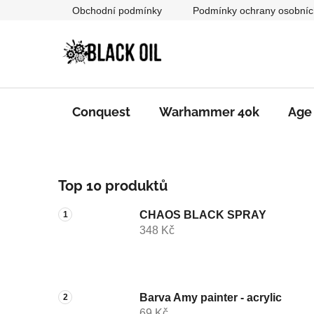
Přejít
Obchodní podmínky
Podmínky ochrany osobníc
na
obsah
Conquest
Warhammer 40k
Age
P
Top 10 produktů
o
s
CHAOS BLACK SPRAY
t
348 Kč
r
a
n
n
Barva Amy painter - acrylic
69 Kč