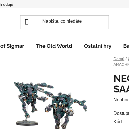
h údajů
 of Sigmar
The Old World
Ostatní hry
Ba
Domů
/
ARACHN
NE
SA
Průměr
Neoho
hodnoc
Dostup
produkt
Kód:
je