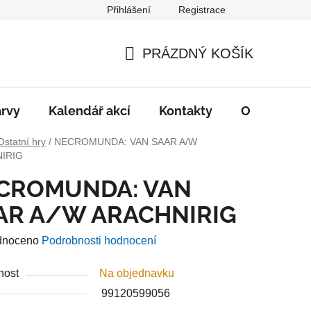
Přihlášení
Registrace
PRÁZDNÝ KOŠÍK
NÁKUPNÍ
KOŠÍK
rvy
Kalendář akcí
Kontakty
O nás
D
Ostatní hry
/
NECROMUNDA: VAN SAAR A/W
IRIG
CROMUNDA: VAN
AR A/W ARACHNIRIG
né
dnoceno
Podrobnosti hodnocení
ení
nost
Na objednavku
u
99120599056