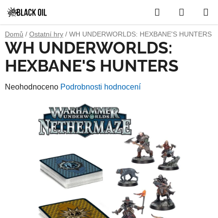
Přejít
Hledat
NÁKUP
na
obsah
KOŠÍK
Domů
/
Ostatní hry
/
WH UNDERWORLDS: HEXBANE'S HUNTERS
WH UNDERWORLDS:
HEXBANE'S HUNTERS
Průměrné
Neohodnoceno
Podrobnosti hodnocení
hodnocení
produktu
je
0,0
z
5
hvězdiček.