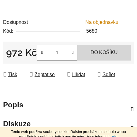
Dostupnost
Na objednavku
Kód:
5680
972 Kč
DO KOŠÍKU
Měrná cena:
Tisk
Zeptat se
Hlídat
Sdílet
Popis
Diskuze
Tento web používá soubory cookie. Dalším procházením tohoto webu
vyjadřujete souhlas s jejich používáním.. Více informací
zde
.