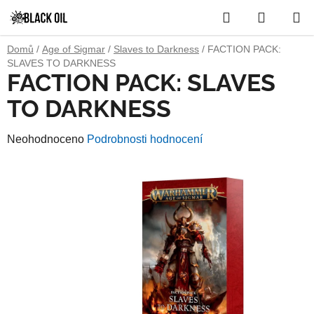
Přejít
Hledat
NÁKUP
na
obsah
KOŠÍK
Domů
/
Age of Sigmar
/
Slaves to Darkness
/
FACTION PACK:
SLAVES TO DARKNESS
FACTION PACK: SLAVES
TO DARKNESS
Průměrné
Neohodnoceno
Podrobnosti hodnocení
hodnocení
produktu
je
0,0
z
5
hvězdiček.