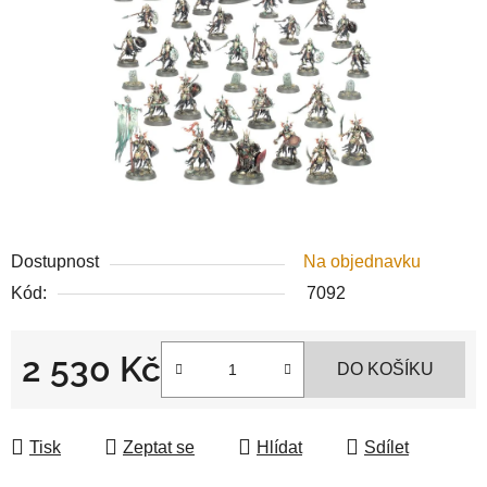
5
hvězdiček.
Dostupnost
Na objednavku
Kód:
7092
2 530 Kč
DO KOŠÍKU
Měrná cena:
Tisk
Zeptat se
Hlídat
Sdílet