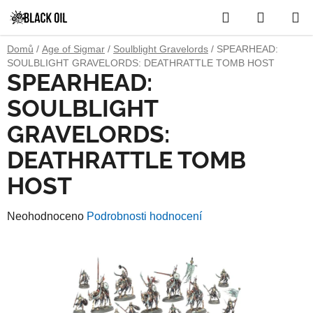
Přejít
Hledat
NÁKUP
na
obsah
KOŠÍK
Domů
/
Age of Sigmar
/
Soulblight Gravelords
/
SPEARHEAD:
SOULBLIGHT GRAVELORDS: DEATHRATTLE TOMB HOST
SPEARHEAD:
SOULBLIGHT
GRAVELORDS:
DEATHRATTLE TOMB
HOST
Průměrné
Neohodnoceno
Podrobnosti hodnocení
hodnocení
produktu
je
0,0
z