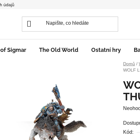
h údajů
 of Sigmar
The Old World
Ostatní hry
Ba
Domů
/
WOLF 
WO
TH
Průměr
Neoho
hodnoc
Dostup
produkt
Kód:
je