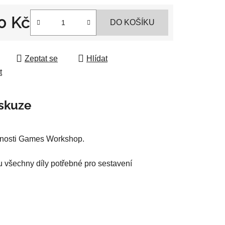
0 Kč
DO KOŠÍKU
 cena:
ek.
Zeptat se
Hlídat
t
skuze
ečnosti Games Workshop.
u všechny díly potřebné pro sestavení