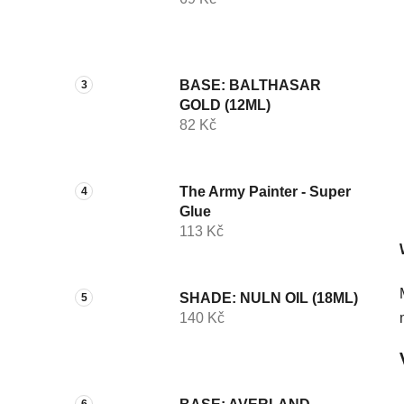
í
p
a
n
BASE: BALTHASAR
e
GOLD (12ML)
l
82 Kč
The Army Painter - Super
Glue
113 Kč
SHADE: NULN OIL (18ML)
140 Kč