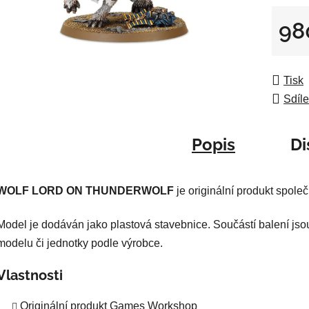
0,0
z
98
5
Měrná
hvězdič
Tisk
Sdíle
Popis
Di
WOLF LORD ON THUNDERWOLF
je originální produkt spol
Model je dodáván jako plastová stavebnice. Součástí balení jso
modelu či jednotky podle výrobce.
Vlastnosti
Originální produkt Games Workshop