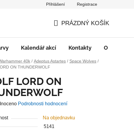
Přihlášení
Registrace
PRÁZDNÝ KOŠÍK
NÁKUPNÍ
KOŠÍK
rvy
Kalendář akcí
Kontakty
O nás
D
Warhammer 40k
/
Adeptus Astartes
/
Space Wolves
/
LORD ON THUNDERWOLF
LF LORD ON
UNDERWOLF
né
dnoceno
Podrobnosti hodnocení
ení
nost
Na objednavku
u
5141