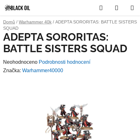
Přejít
Hledat
NÁKUP
na
obsah
KOŠÍK
Domů
/
Warhammer 40k
/
ADEPTA SORORITAS: BATTLE SISTERS
SQUAD
ADEPTA SORORITAS:
BATTLE SISTERS SQUAD
Průměrné
Neohodnoceno
Podrobnosti hodnocení
hodnocení
Značka:
Warhammer40000
produktu
je
0,0
z
5
hvězdiček.