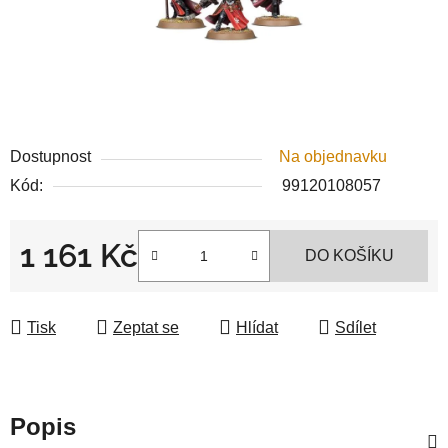
Dostupnost
Na objednavku
Kód:
99120108057
1 161 Kč
DO KOŠÍKU
Měrná cena:
Tisk
Zeptat se
Hlídat
Sdílet
Popis