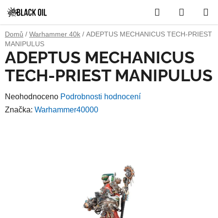
Přejít
Hledat
NÁKUP
na
obsah
KOŠÍK
Domů
/
Warhammer 40k
/
ADEPTUS MECHANICUS TECH-PRIEST
MANIPULUS
ADEPTUS MECHANICUS
TECH-PRIEST MANIPULUS
Průměrné
Neohodnoceno
Podrobnosti hodnocení
hodnocení
Značka:
Warhammer40000
produktu
je
0,0
z
5
hvězdiček.