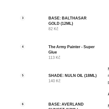
p
a
n
BASE: BALTHASAR
e
GOLD (12ML)
l
82 Kč
The Army Painter - Super
Glue
113 Kč
SHADE: NULN OIL (18ML)
140 Kč
BASE: AVERLAND