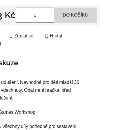
3 Kč
DO KOŠÍKU
ek.
 cena:
Zeptat se
Hlídat
t
skuze
 udušení. Nevhodné pro děti mladší 36
 vdechnuty. Obal není hračka, před
dušení.
i Games Workshop.
u všechny díly potřebné pro sestavení