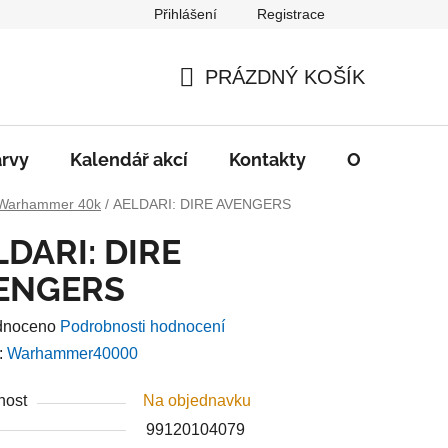
Přihlášení
Registrace
PRÁZDNÝ KOŠÍK
NÁKUPNÍ
KOŠÍK
rvy
Kalendář akcí
Kontakty
O nás
D
Warhammer 40k
/
AELDARI: DIRE AVENGERS
LDARI: DIRE
ENGERS
né
dnoceno
Podrobnosti hodnocení
ení
:
Warhammer40000
u
nost
Na objednavku
99120104079