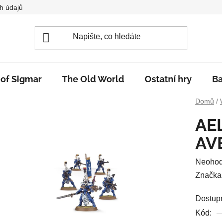
h údajů
 of Sigmar
The Old World
Ostatní hry
Ba
Domů
/
AE
AV
Průměr
Neoho
hodnoc
Značka
produkt
Dostup
je
Kód:
0,0