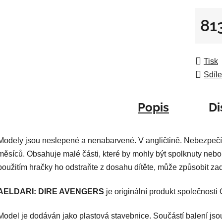
z
5
81
hvězdič
Měrná
Tisk
Sdíle
Popis
Di
Modely jsou neslepené a nenabarvené. V angličtině. Nebezpečí
měsíců. Obsahuje malé části, které by mohly být spolknuty nebo
použitím hračky ho odstraňte z dosahu dítěte, může způsobit za
AELDARI: DIRE AVENGERS
je originální produkt společnost
Model je dodáván jako plastová stavebnice. Součástí balení jso