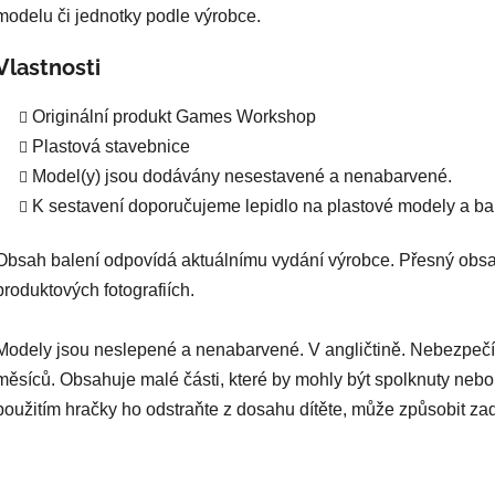
modelu či jednotky podle výrobce.
Vlastnosti
Originální produkt Games Workshop
Plastová stavebnice
Model(y) jsou dodávány nesestavené a nenabarvené.
K sestavení doporučujeme lepidlo na plastové modely a bar
Obsah balení odpovídá aktuálnímu vydání výrobce. Přesný obsa
produktových fotografiích.
Modely jsou neslepené a nenabarvené. V angličtině. Nebezpečí
měsíců. Obsahuje malé části, které by mohly být spolknuty nebo
použitím hračky ho odstraňte z dosahu dítěte, může způsobit za