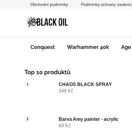
Přejít
Obchodní podmínky
Podmínky ochrany osobníc
na
obsah
Conquest
Warhammer 40k
Age
P
Top 10 produktů
o
s
CHAOS BLACK SPRAY
t
348 Kč
r
a
n
n
Barva Amy painter - acrylic
69 Kč
í