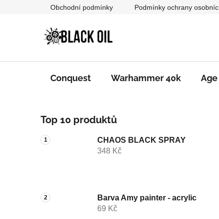
Přejít
Obchodní podmínky
Podmínky ochrany osobníc
na
obsah
Conquest
Warhammer 40k
Age
P
Top 10 produktů
o
s
CHAOS BLACK SPRAY
t
348 Kč
r
a
n
n
Barva Amy painter - acrylic
69 Kč
í