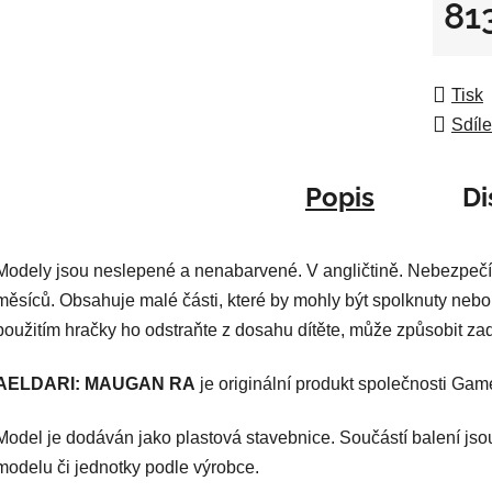
5
81
hvězdič
Měrná
Tisk
Sdíle
Popis
Di
Modely jsou neslepené a nenabarvené. V angličtině. Nebezpečí
měsíců. Obsahuje malé části, které by mohly být spolknuty nebo
použitím hračky ho odstraňte z dosahu dítěte, může způsobit za
AELDARI: MAUGAN RA
je originální produkt společnosti Ga
Model je dodáván jako plastová stavebnice. Součástí balení jso
modelu či jednotky podle výrobce.