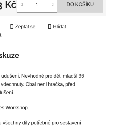
3 Kč
DO KOŠÍKU
ek.
 cena:
Zeptat se
Hlídat
t
skuze
 udušení. Nevhodné pro děti mladší 36
 vdechnuty. Obal není hračka, před
dušení.
mes Workshop.
u všechny díly potřebné pro sestavení