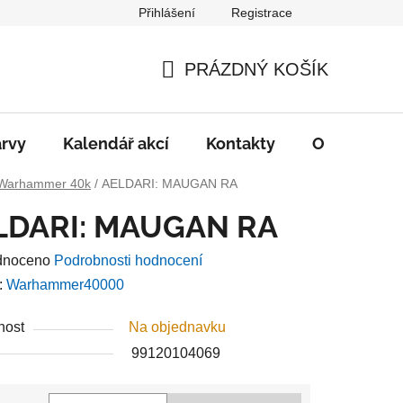
Přihlášení
Registrace
PRÁZDNÝ KOŠÍK
NÁKUPNÍ
KOŠÍK
rvy
Kalendář akcí
Kontakty
O nás
D
Warhammer 40k
/
AELDARI: MAUGAN RA
LDARI: MAUGAN RA
né
dnoceno
Podrobnosti hodnocení
ení
:
Warhammer40000
u
nost
Na objednavku
99120104069