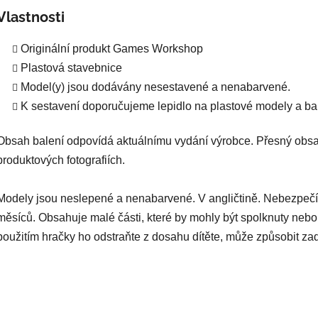
Vlastnosti
Originální produkt Games Workshop
Plastová stavebnice
Model(y) jsou dodávány nesestavené a nenabarvené.
K sestavení doporučujeme lepidlo na plastové modely a bar
Obsah balení odpovídá aktuálnímu vydání výrobce. Přesný obsa
produktových fotografiích.
Modely jsou neslepené a nenabarvené. V angličtině. Nebezpečí
měsíců. Obsahuje malé části, které by mohly být spolknuty nebo
použitím hračky ho odstraňte z dosahu dítěte, může způsobit za