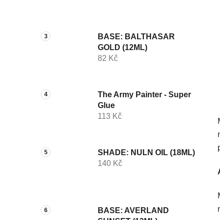
p
a
n
BASE: BALTHASAR
e
GOLD (12ML)
l
82 Kč
The Army Painter - Super
Glue
113 Kč
SHADE: NULN OIL (18ML)
140 Kč
BASE: AVERLAND