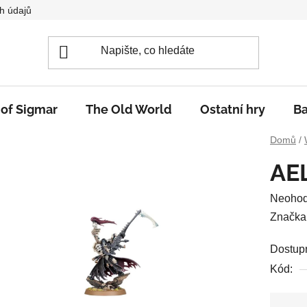
h údajů
 of Sigmar
The Old World
Ostatní hry
Ba
Domů
/
AE
Průměr
Neoho
hodnoc
Značka
produkt
Dostup
je
Kód:
0,0
z