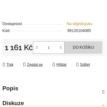
Dostupnost
Na objednavku
Kód:
99120104085
1 161 Kč
DO KOŠÍKU
Měrná cena:
Tisk
Zeptat se
Hlídat
Sdílet
Popis
Diskuze