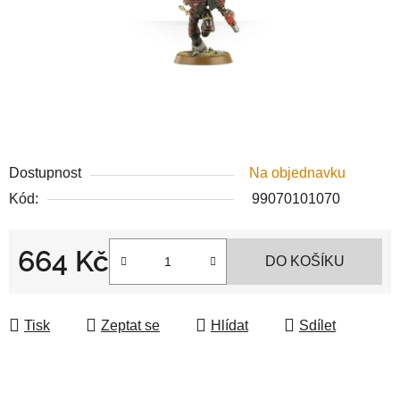
Dostupnost
Na objednavku
Kód:
99070101070
664 Kč
DO KOŠÍKU
Měrná cena:
Tisk
Zeptat se
Hlídat
Sdílet