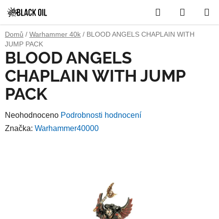
Přejít
Hledat
NÁKUP
na
obsah
KOŠÍK
Domů
/
Warhammer 40k
/
BLOOD ANGELS CHAPLAIN WITH
JUMP PACK
BLOOD ANGELS
CHAPLAIN WITH JUMP
PACK
Průměrné
Neohodnoceno
Podrobnosti hodnocení
hodnocení
Značka:
Warhammer40000
produktu
je
0,0
z
5
hvězdiček.