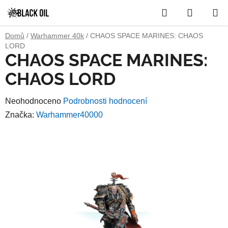
Přejít
Hledat
NÁKUP
na
obsah
KOŠÍK
Domů
/
Warhammer 40k
/
CHAOS SPACE MARINES: CHAOS
LORD
CHAOS SPACE MARINES:
CHAOS LORD
Průměrné
Neohodnoceno
Podrobnosti hodnocení
hodnocení
Značka:
Warhammer40000
produktu
je
0,0
z
5
hvězdiček.