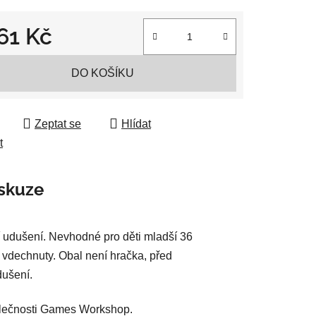
161 Kč
ek.
 cena:
DO KOŠÍKU
Zeptat se
Hlídat
t
skuze
 udušení. Nevhodné pro děti mladší 36
 vdechnuty. Obal není hračka, před
dušení.
polečnosti Games Workshop.