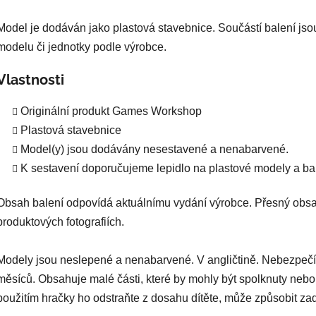
Model je dodáván jako plastová stavebnice. Součástí balení jso
modelu či jednotky podle výrobce.
Vlastnosti
Originální produkt Games Workshop
Plastová stavebnice
Model(y) jsou dodávány nesestavené a nenabarvené.
K sestavení doporučujeme lepidlo na plastové modely a bar
Obsah balení odpovídá aktuálnímu vydání výrobce. Přesný obsa
produktových fotografiích.
Modely jsou neslepené a nenabarvené. V angličtině. Nebezpečí
měsíců. Obsahuje malé části, které by mohly být spolknuty nebo
použitím hračky ho odstraňte z dosahu dítěte, může způsobit za