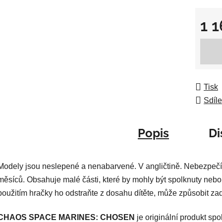
z
5
1 
hvězdič
Měrná
Tisk
Sdíle
Popis
Di
Modely jsou neslepené a nenabarvené. V angličtině. Nebezpečí
měsíců. Obsahuje malé části, které by mohly být spolknuty nebo
použitím hračky ho odstraňte z dosahu dítěte, může způsobit za
CHAOS SPACE MARINES: CHOSEN
je originální produkt s