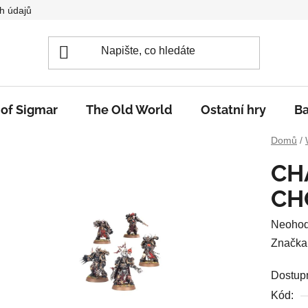
h údajů
 of Sigmar
The Old World
Ostatní hry
Ba
Domů
/
CH
CH
Průměr
Neoho
hodnoc
Značka
produkt
Dostup
je
Kód:
0,0