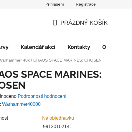
Přihlášení
Registrace
PRÁZDNÝ KOŠÍK
NÁKUPNÍ
KOŠÍK
rvy
Kalendář akcí
Kontakty
O nás
D
Warhammer 40k
/
CHAOS SPACE MARINES: CHOSEN
AOS SPACE MARINES:
OSEN
né
dnoceno
Podrobnosti hodnocení
ení
:
Warhammer40000
u
nost
Na objednavku
99120102141