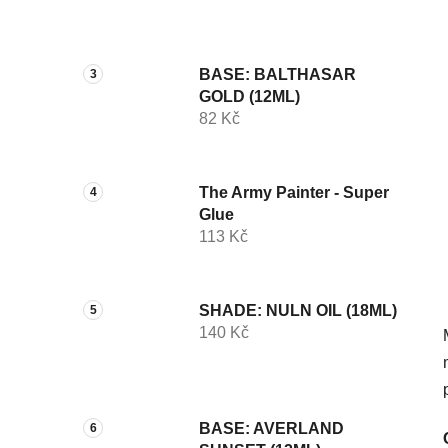
p
a
n
BASE: BALTHASAR
e
GOLD (12ML)
l
82 Kč
The Army Painter - Super
Glue
113 Kč
SHADE: NULN OIL (18ML)
140 Kč
BASE: AVERLAND