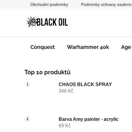
Přejít
Obchodní podmínky
Podmínky ochrany osobníc
na
obsah
Conquest
Warhammer 40k
Age
P
Top 10 produktů
o
s
CHAOS BLACK SPRAY
t
348 Kč
r
a
n
n
Barva Amy painter - acrylic
69 Kč
í