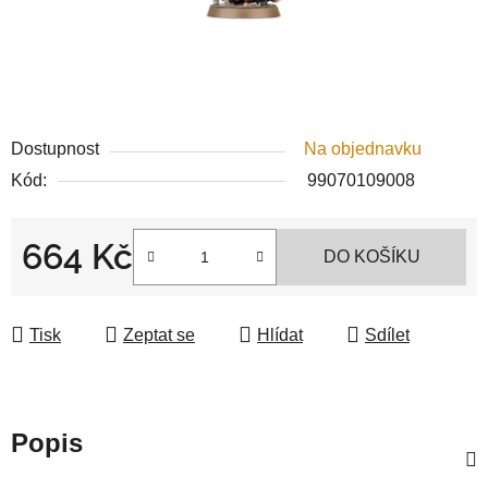
Dostupnost
Na objednavku
Kód:
99070109008
664 Kč
DO KOŠÍKU
Měrná cena:
Tisk
Zeptat se
Hlídat
Sdílet
Popis