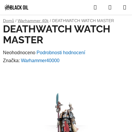
Přejít
Hledat
NÁKUP
na
obsah
KOŠÍK
Domů
/
Warhammer 40k
/
DEATHWATCH WATCH MASTER
DEATHWATCH WATCH
MASTER
Průměrné
Neohodnoceno
Podrobnosti hodnocení
hodnocení
Značka:
Warhammer40000
produktu
je
0,0
z
5
hvězdiček.