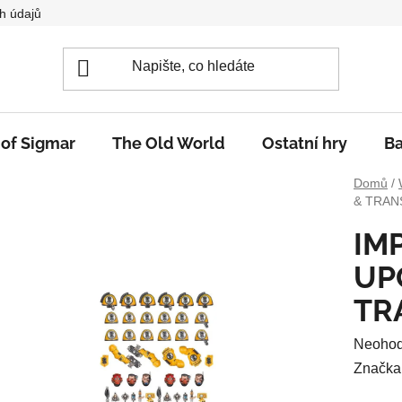
h údajů
 of Sigmar
The Old World
Ostatní hry
Ba
Domů
/
& TRAN
IMP
UP
TR
Průměr
Neoho
hodnoc
Značka
produkt