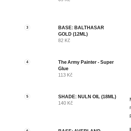
í
p
a
n
BASE: BALTHASAR
e
GOLD (12ML)
l
82 Kč
The Army Painter - Super
Glue
113 Kč
SHADE: NULN OIL (18ML)
140 Kč