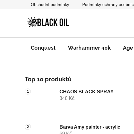
Přejít
Obchodní podmínky
Podmínky ochrany osobníc
na
obsah
Conquest
Warhammer 40k
Age
P
Top 10 produktů
o
s
CHAOS BLACK SPRAY
t
348 Kč
r
a
n
n
Barva Amy painter - acrylic
69 Kč