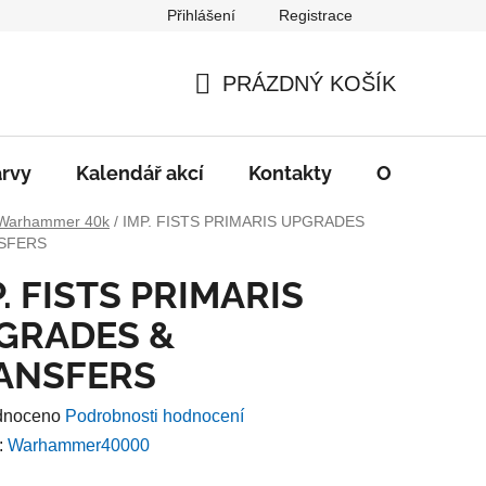
Přihlášení
Registrace
PRÁZDNÝ KOŠÍK
NÁKUPNÍ
KOŠÍK
rvy
Kalendář akcí
Kontakty
O nás
D
Warhammer 40k
/
IMP. FISTS PRIMARIS UPGRADES
SFERS
. FISTS PRIMARIS
GRADES &
ANSFERS
né
dnoceno
Podrobnosti hodnocení
ení
:
Warhammer40000
u