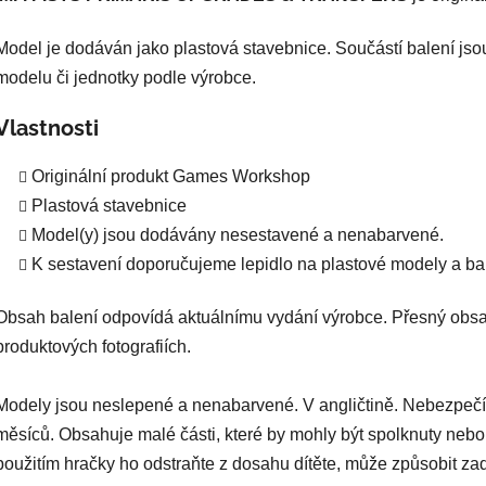
Model je dodáván jako plastová stavebnice. Součástí balení jso
modelu či jednotky podle výrobce.
Vlastnosti
Originální produkt Games Workshop
Plastová stavebnice
Model(y) jsou dodávány nesestavené a nenabarvené.
K sestavení doporučujeme lepidlo na plastové modely a bar
Obsah balení odpovídá aktuálnímu vydání výrobce. Přesný obsa
produktových fotografiích.
Modely jsou neslepené a nenabarvené. V angličtině. Nebezpečí
měsíců. Obsahuje malé části, které by mohly být spolknuty nebo
použitím hračky ho odstraňte z dosahu dítěte, může způsobit za