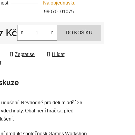
nost
Na objednavku
99070101075
7 Kč
DO KOŠÍKU
ek.
 cena:
Zeptat se
Hlídat
t
skuze
 udušení. Nevhodné pro děti mladší 36
 vdechnuty. Obal není hračka, před
dušení.
ální produkt společnosti Games Workshop.