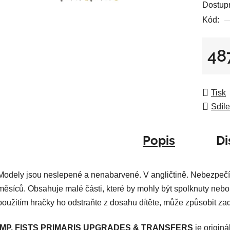
Dostup
je
Kód:
0,0
z
5
48
hvězdič
Měrná
Tisk
Sdíle
Popis
Di
Modely jsou neslepené a nenabarvené. V angličtině. Nebezpečí
měsíců. Obsahuje malé části, které by mohly být spolknuty nebo
použitím hračky ho odstraňte z dosahu dítěte, může způsobit za
IMP. FISTS PRIMARIS UPGRADES & TRANSFERS
je origin