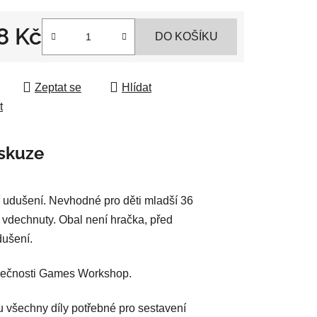
8 Kč
DO KOŠÍKU
ek.
 cena:
Zeptat se
Hlídat
t
skuze
 udušení. Nevhodné pro děti mladší 36
 vdechnuty. Obal není hračka, před
dušení.
polečnosti Games Workshop.
u všechny díly potřebné pro sestavení