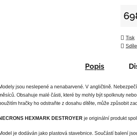
z
5
69
hvězdič
Měrná
Tisk
Sdíle
Popis
Di
Modely jsou neslepené a nenabarvené. V angličtině. Nebezpečí
měsíců. Obsahuje malé části, které by mohly být spolknuty nebo
použitím hračky ho odstraňte z dosahu dítěte, může způsobit za
NECRONS HEXMARK DESTROYER
je originální produkt s
Model je dodáván jako plastová stavebnice. Součástí balení jso