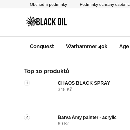
Přejít
Obchodní podmínky
Podmínky ochrany osobníc
na
obsah
Conquest
Warhammer 40k
Age
P
Top 10 produktů
o
s
CHAOS BLACK SPRAY
t
348 Kč
r
a
n
n
Barva Amy painter - acrylic
69 Kč
í