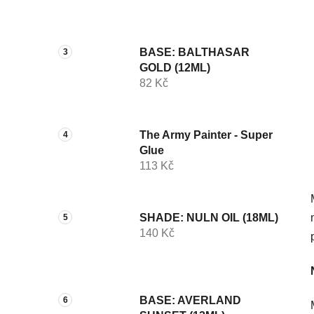
p
a
n
BASE: BALTHASAR
e
GOLD (12ML)
l
82 Kč
The Army Painter - Super
Glue
113 Kč
SHADE: NULN OIL (18ML)
140 Kč
BASE: AVERLAND