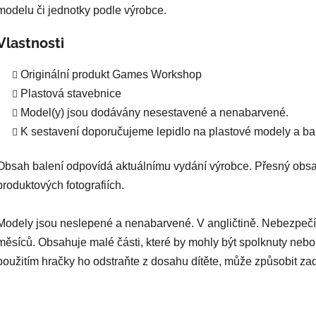
modelu či jednotky podle výrobce.
Vlastnosti
Originální produkt Games Workshop
Plastová stavebnice
Model(y) jsou dodávány nesestavené a nenabarvené.
K sestavení doporučujeme lepidlo na plastové modely a bar
Obsah balení odpovídá aktuálnímu vydání výrobce. Přesný obsa
produktových fotografiích.
Modely jsou neslepené a nenabarvené. V angličtině. Nebezpečí
měsíců. Obsahuje malé části, které by mohly být spolknuty nebo
použitím hračky ho odstraňte z dosahu dítěte, může způsobit za