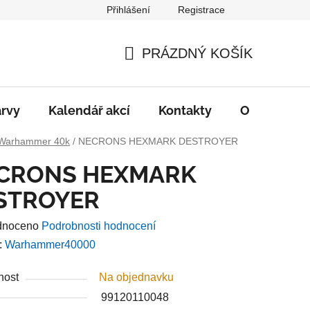
Přihlášení
Registrace
PRÁZDNÝ KOŠÍK
NÁKUPNÍ
KOŠÍK
rvy
Kalendář akcí
Kontakty
O nás
D
Warhammer 40k
/
NECRONS HEXMARK DESTROYER
CRONS HEXMARK
STROYER
né
dnoceno
Podrobnosti hodnocení
ení
:
Warhammer40000
u
nost
Na objednavku
99120110048