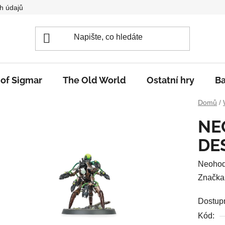
h údajů
 of Sigmar
The Old World
Ostatní hry
Ba
Domů
/
NE
DE
Průměr
Neoho
hodnoc
Značka
produkt
Dostup
je
Kód:
0,0