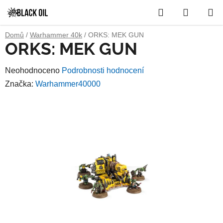
Přejít
Hledat
NÁKUP
na
obsah
KOŠÍK
Domů
/
Warhammer 40k
/
ORKS: MEK GUN
ORKS: MEK GUN
Průměrné
Neohodnoceno
Podrobnosti hodnocení
hodnocení
Značka:
Warhammer40000
produktu
je
0,0
z
5
hvězdiček.