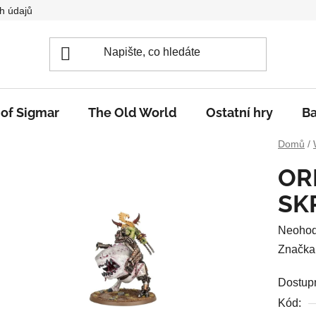
h údajů
 of Sigmar
The Old World
Ostatní hry
Ba
Domů
/
OR
SK
Průměr
Neoho
hodnoc
Značka
produkt
Dostup
je
Kód:
0,0