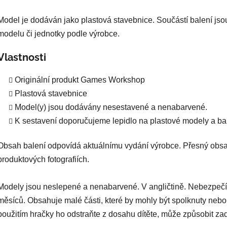
Model je dodáván jako plastová stavebnice. Součástí balení jso
modelu či jednotky podle výrobce.
Vlastnosti
Originální produkt Games Workshop
Plastová stavebnice
Model(y) jsou dodávány nesestavené a nenabarvené.
K sestavení doporučujeme lepidlo na plastové modely a bar
Obsah balení odpovídá aktuálnímu vydání výrobce. Přesný obsa
produktových fotografiích.
Modely jsou neslepené a nenabarvené. V angličtině. Nebezpečí
měsíců. Obsahuje malé části, které by mohly být spolknuty nebo
použitím hračky ho odstraňte z dosahu dítěte, může způsobit za