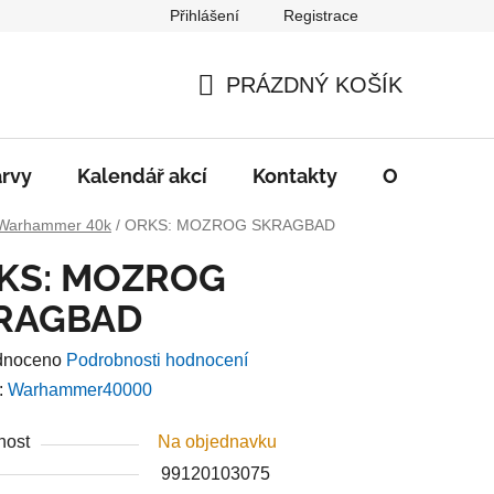
Přihlášení
Registrace
PRÁZDNÝ KOŠÍK
NÁKUPNÍ
KOŠÍK
rvy
Kalendář akcí
Kontakty
O nás
D
Warhammer 40k
/
ORKS: MOZROG SKRAGBAD
KS: MOZROG
RAGBAD
né
dnoceno
Podrobnosti hodnocení
ení
:
Warhammer40000
u
nost
Na objednavku
99120103075