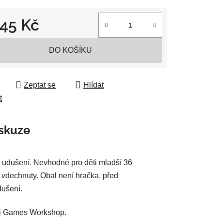
045 Kč
ek.
 cena:
DO KOŠÍKU
Zeptat se
Hlídat
t
skuze
 udušení. Nevhodné pro děti mladší 36
 vdechnuty. Obal není hračka, před
dušení.
sti Games Workshop.