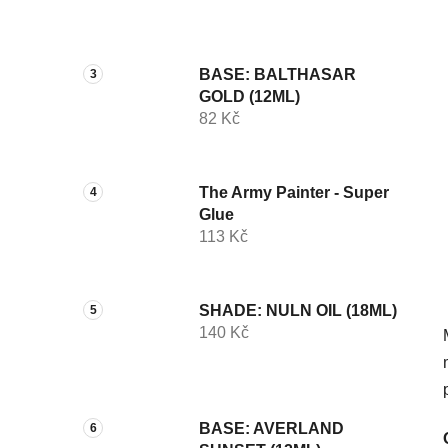
p
a
n
BASE: BALTHASAR
e
GOLD (12ML)
l
82 Kč
The Army Painter - Super
Glue
113 Kč
SHADE: NULN OIL (18ML)
140 Kč
BASE: AVERLAND