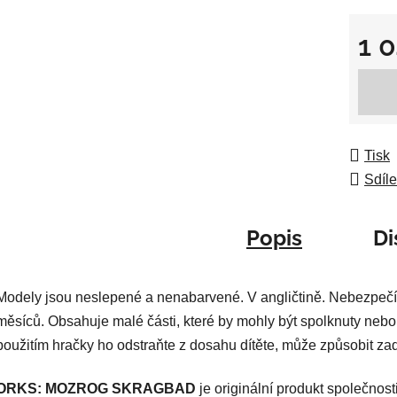
z
5
1 
hvězdič
Měrná
Tisk
Sdíle
Popis
Di
Modely jsou neslepené a nenabarvené. V angličtině. Nebezpečí
měsíců. Obsahuje malé části, které by mohly být spolknuty nebo
použitím hračky ho odstraňte z dosahu dítěte, může způsobit za
ORKS: MOZROG SKRAGBAD
je originální produkt společno