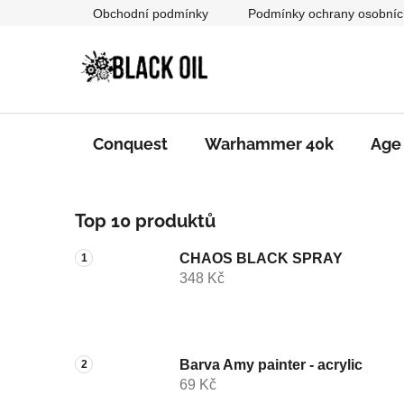
Přejít
Obchodní podmínky
Podmínky ochrany osobníc
na
obsah
Conquest
Warhammer 40k
Age
P
Top 10 produktů
o
s
CHAOS BLACK SPRAY
t
348 Kč
r
a
n
n
Barva Amy painter - acrylic
69 Kč
í