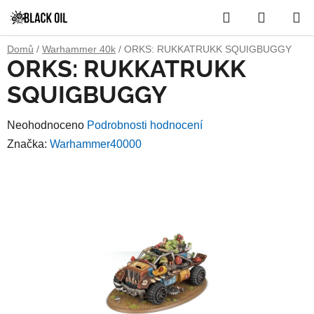
Přejít
Hledat
NÁKUP
na
obsah
KOŠÍK
Domů
/
Warhammer 40k
/
ORKS: RUKKATRUKK SQUIGBUGGY
ORKS: RUKKATRUKK
SQUIGBUGGY
Průměrné
Neohodnoceno
Podrobnosti hodnocení
hodnocení
Značka:
Warhammer40000
produktu
je
0,0
z
5
hvězdiček.