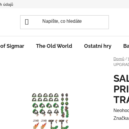
h údajů
 of Sigmar
The Old World
Ostatní hry
Ba
Domů
/
UPGRAD
SA
PR
TR
Průměr
Neoho
hodnoc
Značka
produkt