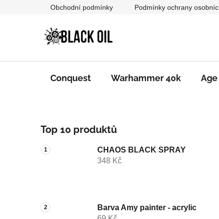
Přejít
Obchodní podmínky
Podmínky ochrany osobníc
na
obsah
Conquest
Warhammer 40k
Age
P
Top 10 produktů
o
s
CHAOS BLACK SPRAY
t
348 Kč
r
a
n
n
Barva Amy painter - acrylic
69 Kč