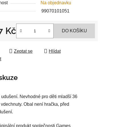
nost
Na objednavku
99070101051
7 Kč
DO KOŠÍKU
ek.
 cena:
Zeptat se
Hlídat
t
skuze
 udušení. Nevhodné pro děti mladší 36
 vdechnuty. Obal není hračka, před
dušení.
riginální produkt společnosti Games