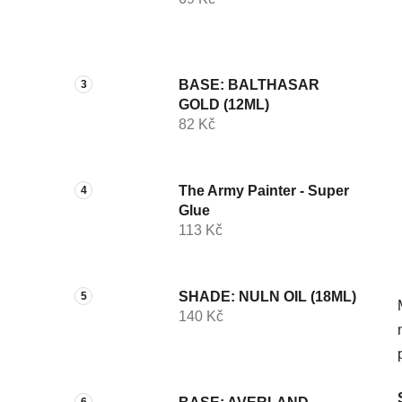
í
p
a
n
BASE: BALTHASAR
e
GOLD (12ML)
l
82 Kč
The Army Painter - Super
Glue
113 Kč
SHADE: NULN OIL (18ML)
140 Kč