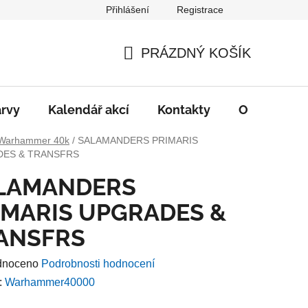
Přihlášení
Registrace
PRÁZDNÝ KOŠÍK
NÁKUPNÍ
KOŠÍK
rvy
Kalendář akcí
Kontakty
O nás
D
Warhammer 40k
/
SALAMANDERS PRIMARIS
ES & TRANSFRS
LAMANDERS
IMARIS UPGRADES &
ANSFRS
né
dnoceno
Podrobnosti hodnocení
ení
:
Warhammer40000
u