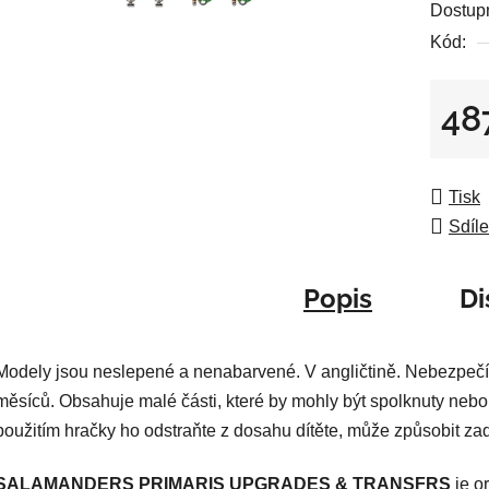
Dostup
je
Kód:
0,0
z
5
48
hvězdič
Měrná
Tisk
Sdíle
Popis
Di
Modely jsou neslepené a nenabarvené. V angličtině. Nebezpečí
měsíců. Obsahuje malé části, které by mohly být spolknuty nebo
použitím hračky ho odstraňte z dosahu dítěte, může způsobit za
SALAMANDERS PRIMARIS UPGRADES & TRANSFRS
je o