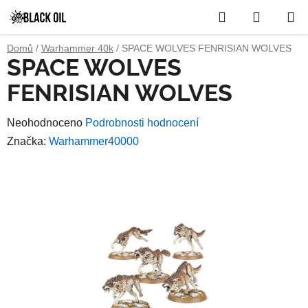
Přejít
Hledat
NÁKUP
na
obsah
KOŠÍK
Domů
/
Warhammer 40k
/
SPACE WOLVES FENRISIAN WOLVES
SPACE WOLVES
FENRISIAN WOLVES
Průměrné
Neohodnoceno
Podrobnosti hodnocení
hodnocení
Značka:
Warhammer40000
produktu
je
0,0
z
5
hvězdiček.