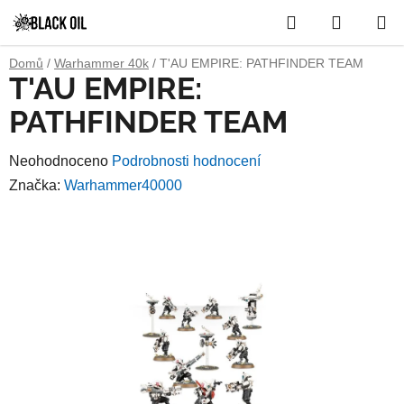
Přejít
Hledat
NÁKUP
na
obsah
KOŠÍK
Domů
/
Warhammer 40k
/
T'AU EMPIRE: PATHFINDER TEAM
T'AU EMPIRE:
PATHFINDER TEAM
Průměrné
Neohodnoceno
Podrobnosti hodnocení
hodnocení
Značka:
Warhammer40000
produktu
je
0,0
z
5
hvězdiček.