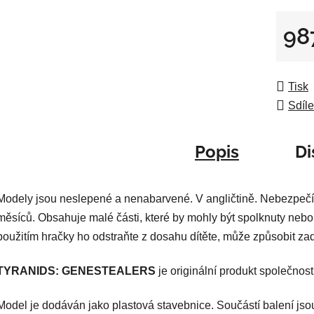
z
5
98
hvězdič
Měrná
Tisk
Sdíle
Popis
Di
Modely jsou neslepené a nenabarvené. V angličtině. Nebezpečí
měsíců. Obsahuje malé části, které by mohly být spolknuty nebo
použitím hračky ho odstraňte z dosahu dítěte, může způsobit za
TYRANIDS: GENESTEALERS
je originální produkt společno
Model je dodáván jako plastová stavebnice. Součástí balení jso