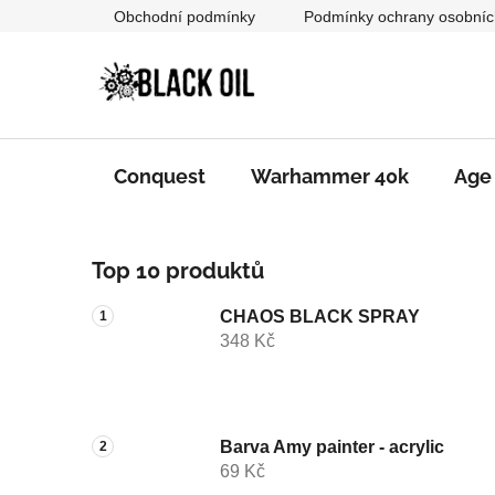
Přejít
Obchodní podmínky
Podmínky ochrany osobníc
na
obsah
Conquest
Warhammer 40k
Age
P
Top 10 produktů
o
s
CHAOS BLACK SPRAY
t
348 Kč
r
a
n
n
Barva Amy painter - acrylic
69 Kč
í