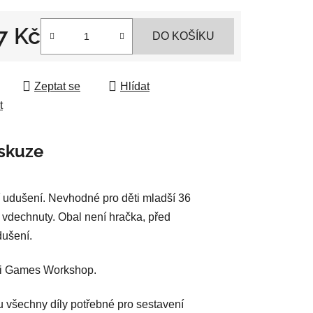
7 Kč
DO KOŠÍKU
ek.
 cena:
Zeptat se
Hlídat
t
skuze
 udušení. Nevhodné pro děti mladší 36
 vdechnuty. Obal není hračka, před
dušení.
sti Games Workshop.
u všechny díly potřebné pro sestavení