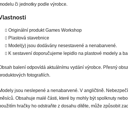
modelu či jednotky podle výrobce.
Vlastnosti
Originální produkt Games Workshop
Plastová stavebnice
Model(y) jsou dodávány nesestavené a nenabarvené.
K sestavení doporučujeme lepidlo na plastové modely a bar
Obsah balení odpovídá aktuálnímu vydání výrobce. Přesný obsa
produktových fotografiích.
Modely jsou neslepené a nenabarvené. V angličtině. Nebezpečí
měsíců. Obsahuje malé části, které by mohly být spolknuty nebo
použitím hračky ho odstraňte z dosahu dítěte, může způsobit za