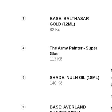
p
a
n
BASE: BALTHASAR
e
GOLD (12ML)
l
82 Kč
The Army Painter - Super
Glue
113 Kč
SHADE: NULN OIL (18ML)
140 Kč
BASE: AVERLAND