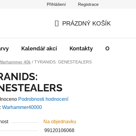
Přihlášení
Registrace
PRÁZDNÝ KOŠÍK
NÁKUPNÍ
KOŠÍK
rvy
Kalendář akcí
Kontakty
O nás
D
Warhammer 40k
/
TYRANIDS: GENESTEALERS
RANIDS:
NESTEALERS
né
dnoceno
Podrobnosti hodnocení
ení
:
Warhammer40000
u
nost
Na objednavku
99120106068