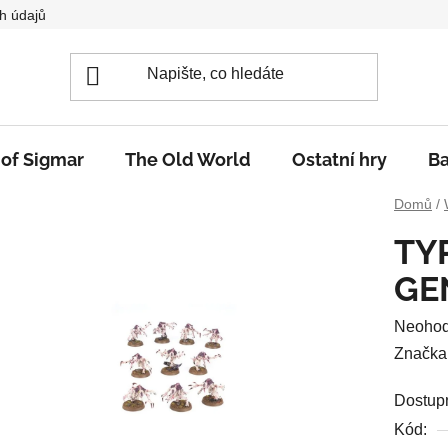
h údajů
 of Sigmar
The Old World
Ostatní hry
Ba
Domů
/
TY
GE
Průměr
Neoho
hodnoc
Značka
produkt
Dostup
je
Kód:
0,0