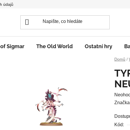
h údajů
 of Sigmar
The Old World
Ostatní hry
Ba
Domů
/
TY
NE
Průměr
Neoho
hodnoc
Značka
produkt
Dostup
je
Kód:
0,0