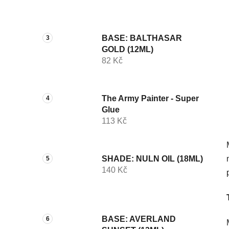
p
a
n
BASE: BALTHASAR
e
GOLD (12ML)
l
82 Kč
The Army Painter - Super
Glue
113 Kč
SHADE: NULN OIL (18ML)
140 Kč
BASE: AVERLAND