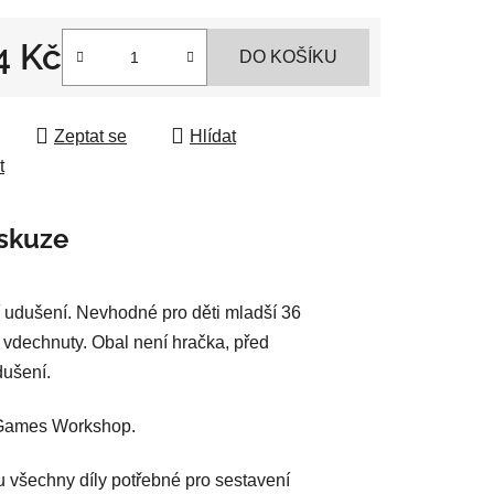
4 Kč
DO KOŠÍKU
ek.
 cena:
Zeptat se
Hlídat
t
skuze
 udušení. Nevhodné pro děti mladší 36
 vdechnuty. Obal není hračka, před
dušení.
i Games Workshop.
u všechny díly potřebné pro sestavení