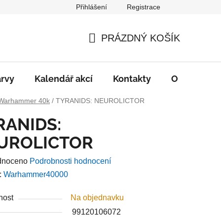
Přihlášení
Registrace
PRÁZDNÝ KOŠÍK
NÁKUPNÍ
KOŠÍK
rvy
Kalendář akcí
Kontakty
O nás
D
Warhammer 40k
/
TYRANIDS: NEUROLICTOR
RANIDS:
UROLICTOR
né
dnoceno
Podrobnosti hodnocení
ení
:
Warhammer40000
u
nost
Na objednavku
99120106072