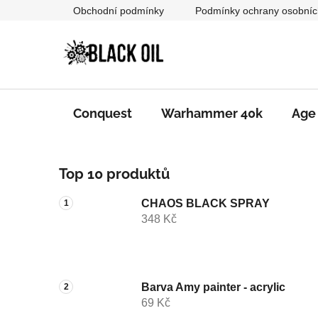
Přejít
Obchodní podmínky
Podmínky ochrany osobníc
na
obsah
Conquest
Warhammer 40k
Age
P
Top 10 produktů
o
s
CHAOS BLACK SPRAY
t
348 Kč
r
a
n
n
Barva Amy painter - acrylic
69 Kč
í