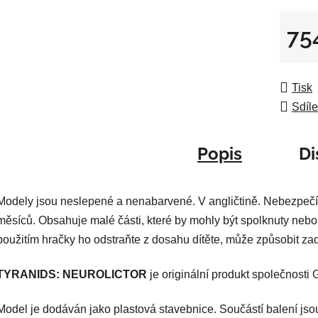
z
5
75
hvězdič
Měrná
Tisk
Sdíle
Popis
Di
Modely jsou neslepené a nenabarvené. V angličtině. Nebezpečí
měsíců. Obsahuje malé části, které by mohly být spolknuty nebo
použitím hračky ho odstraňte z dosahu dítěte, může způsobit za
TYRANIDS: NEUROLICTOR
je originální produkt společnost
Model je dodáván jako plastová stavebnice. Součástí balení jso