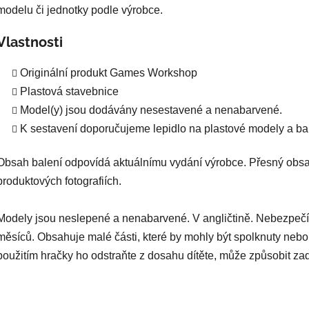
modelu či jednotky podle výrobce.
Vlastnosti
Originální produkt Games Workshop
Plastová stavebnice
Model(y) jsou dodávány nesestavené a nenabarvené.
K sestavení doporučujeme lepidlo na plastové modely a bar
Obsah balení odpovídá aktuálnímu vydání výrobce. Přesný obsa
produktových fotografiích.
Modely jsou neslepené a nenabarvené. V angličtině. Nebezpečí
měsíců. Obsahuje malé části, které by mohly být spolknuty nebo
použitím hračky ho odstraňte z dosahu dítěte, může způsobit za