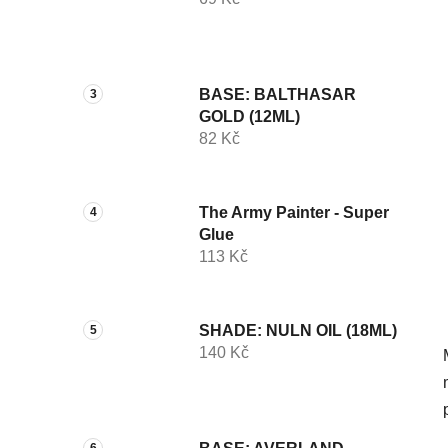
í
p
a
n
BASE: BALTHASAR
e
GOLD (12ML)
l
82 Kč
The Army Painter - Super
Glue
113 Kč
SHADE: NULN OIL (18ML)
140 Kč