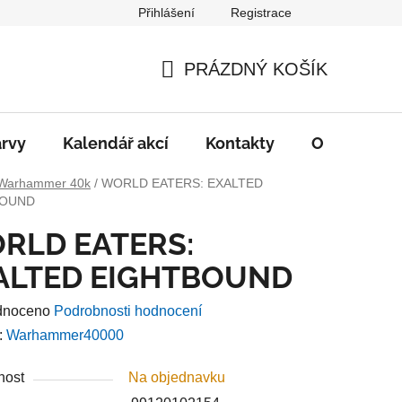
Přihlášení
Registrace
PRÁZDNÝ KOŠÍK
NÁKUPNÍ
KOŠÍK
rvy
Kalendář akcí
Kontakty
O nás
D
Warhammer 40k
/
WORLD EATERS: EXALTED
BOUND
RLD EATERS:
ALTED EIGHTBOUND
né
dnoceno
Podrobnosti hodnocení
ení
:
Warhammer40000
u
nost
Na objednavku