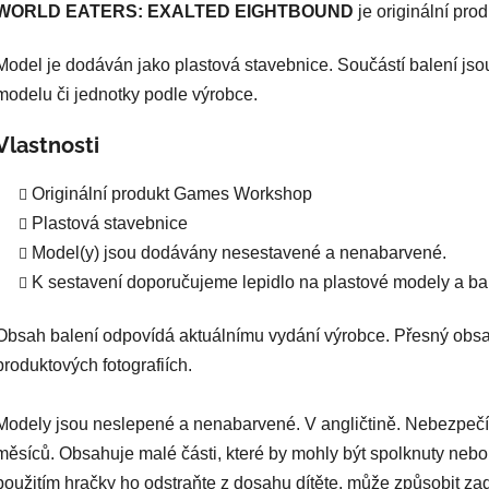
WORLD EATERS: EXALTED EIGHTBOUND
je originální pr
Model je dodáván jako plastová stavebnice. Součástí balení jso
modelu či jednotky podle výrobce.
Vlastnosti
Originální produkt Games Workshop
Plastová stavebnice
Model(y) jsou dodávány nesestavené a nenabarvené.
K sestavení doporučujeme lepidlo na plastové modely a bar
Obsah balení odpovídá aktuálnímu vydání výrobce. Přesný obsa
produktových fotografiích.
Modely jsou neslepené a nenabarvené. V angličtině. Nebezpečí
měsíců. Obsahuje malé části, které by mohly být spolknuty nebo
použitím hračky ho odstraňte z dosahu dítěte, může způsobit za