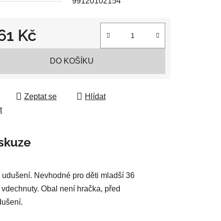
99120102154
161 Kč
ek.
 cena:
DO KOŠÍKU
Zeptat se
Hlídat
t
skuze
 udušení. Nevhodné pro děti mladší 36
 vdechnuty. Obal není hračka, před
dušení.