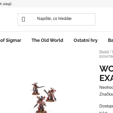
h údajů
 of Sigmar
The Old World
Ostatní hry
Ba
Domů
/
EIGHT
WO
EX
Průměr
Neoho
hodnoc
Značka
produkt
Dostup
je