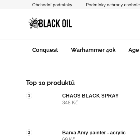
Přejít
Obchodní podmínky
Podmínky ochrany osobníc
na
obsah
Conquest
Warhammer 40k
Age
P
Top 10 produktů
o
s
CHAOS BLACK SPRAY
t
348 Kč
r
a
n
n
Barva Amy painter - acrylic
69 Kč