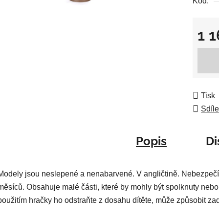
Kód:
0,0
z
5
1 
hvězdič
Měrná
Tisk
Sdíle
Popis
Di
Modely jsou neslepené a nenabarvené. V angličtině. Nebezpečí
měsíců. Obsahuje malé části, které by mohly být spolknuty nebo
použitím hračky ho odstraňte z dosahu dítěte, může způsobit za